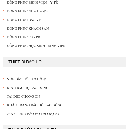
ĐỒNG PHỤC BỆNH VIỆN - Y TẾ
ĐỒNG PHỤC NHÀ HÀNG
ĐỒNG PHỤC BẢO VỆ
ĐỒNG PHỤC KHÁCH SẠN
ĐỒNG PHỤC PG - PB
ĐỒNG PHỤC HỌC SINH - SINH VIÊN
THIẾT BỊ BẢO HỘ
NÓN BẢO HỘ LAO ĐỘNG
KÍNH BẢO HỘ LAO ĐỘNG
TAI ĐEO CHỐNG ỒN
KHẨU TRANG BẢO HỘ LAO ĐỘNG
GIÀY - ỦNG BẢO HỘ LAO ĐỘNG