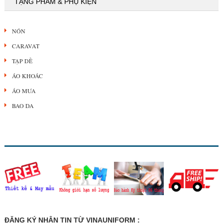
TẶNG PHẨM & PHỤ KIỆN
NÓN
CARAVAT
TẠP DỀ
ÁO KHOÁC
ÁO MƯA
BAO DA
ĐĂNG KÝ NHẬN TIN TỪ VINAUNIFORM :