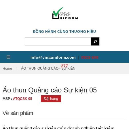
ĐỒNG HÀNH CÙNG THƯƠNG HIỆU
info@vinauniform.com
|
0919 608
277
/
Home
ÁO THUN QUẢNG CÁO - SỰ KIỆN
Áo thun Quảng cáo Sự kiện 05
MSP :
ATQCSK 05
Đặt hàng
Về sản phẩm
Áo thun quảng cáo, sự kiện giúp doanh nghiệp tiết kiệm 