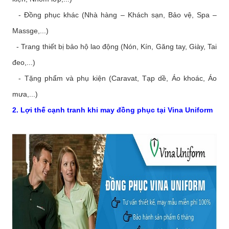
- Đồng phục khác (Nhà hàng – Khách sạn, Bảo vệ, Spa –
Massge,...)
- Trang thiết bị bảo hộ lao động (Nón, Kín, Găng tay, Giày, Tai
đeo,...)
- Tặng phẩm và phụ kiện (Caravat, Tạp dề, Áo khoác, Áo
mưa,...)
2. Lợi thế cạnh tranh khi may đồng phục tại Vina Uniform