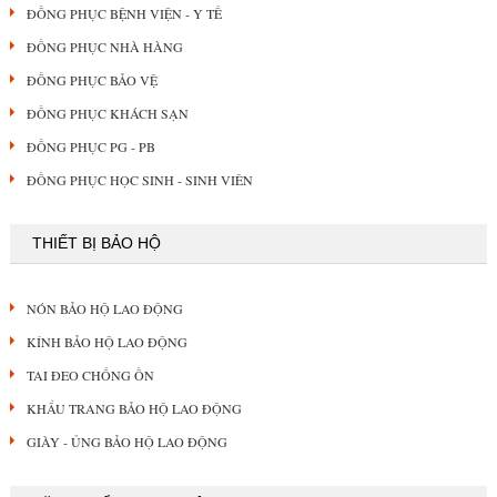
ĐỒNG PHỤC BỆNH VIỆN - Y TẾ
ĐỒNG PHỤC NHÀ HÀNG
ĐỒNG PHỤC BẢO VỆ
ĐỒNG PHỤC KHÁCH SẠN
ĐỒNG PHỤC PG - PB
ĐỒNG PHỤC HỌC SINH - SINH VIÊN
THIẾT BỊ BẢO HỘ
NÓN BẢO HỘ LAO ĐỘNG
KÍNH BẢO HỘ LAO ĐỘNG
TAI ĐEO CHỐNG ỒN
KHẨU TRANG BẢO HỘ LAO ĐỘNG
GIÀY - ỦNG BẢO HỘ LAO ĐỘNG