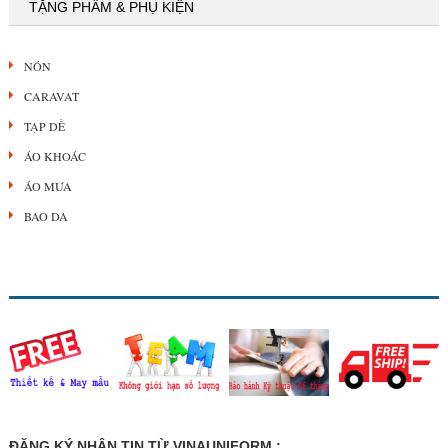
TẶNG PHẨM & PHỤ KIỆN
NÓN
CARAVAT
TẠP DỀ
ÁO KHOÁC
ÁO MƯA
BAO DA
ĐĂNG KÝ NHẬN TIN TỪ VINAUNIFORM :